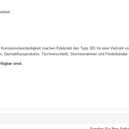
tarbeit
 Korrosionsbeständigkeit machen Edelstahl des Typs 301 für eine Vielzahl vo
n, Dachabflussprodukte, Tischverschleiß, Sturmtürrahmen und Förderbänder.
rfügbar sind:
Senden Sie Ihre Anfra