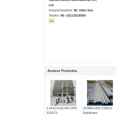
Suzhou Xunshi New Material Co.,
Ltd
Ansprechpartner:
Mr. Allen Sun
Telefon:
86--18112628895
Andere Produkte
1.4441/316LVM /UNS
253MA UNS S30815
S31673
Nahtloses