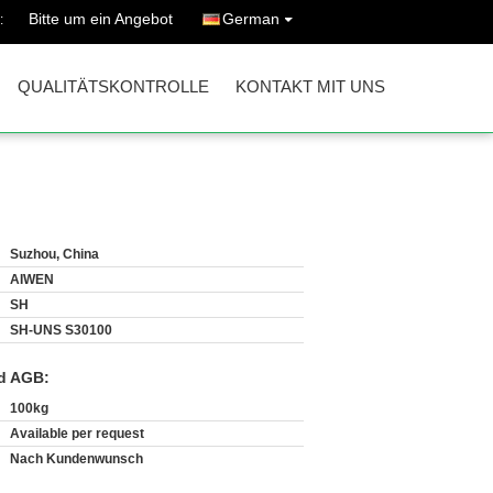
Bitte um ein Angebot
German
:
QUALITÄTSKONTROLLE
KONTAKT MIT UNS
Suzhou, China
AIWEN
SH
SH-UNS S30100
d AGB:
100kg
Available per request
Nach Kundenwunsch