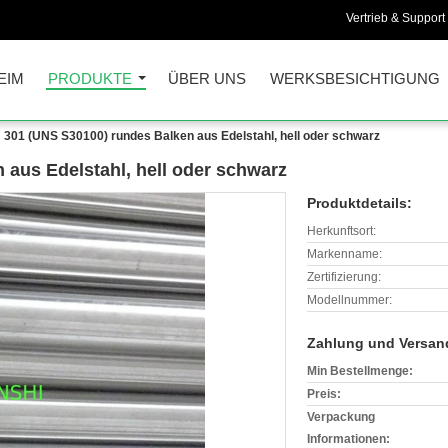
Vertrieb & Support 
EIM
PRODUKTE
ÜBER UNS
WERKSBESICHTIGUNG
301 (UNS S30100) rundes Balken aus Edelstahl, hell oder schwarz
 aus Edelstahl, hell oder schwarz
Produktdetails:
Herkunftsort:
Markenname:
Zertifizierung:
Modellnummer:
Zahlung und Versan
Min Bestellmenge:
Preis:
Verpackung
Informationen: