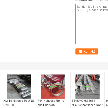
XM-19 Nitronic 50 UNS
F44 Nahtlose Rohre
654SMO /S32654
9
S20910
aus Edelstahl
/1.4652 nahtloses Rohr
a