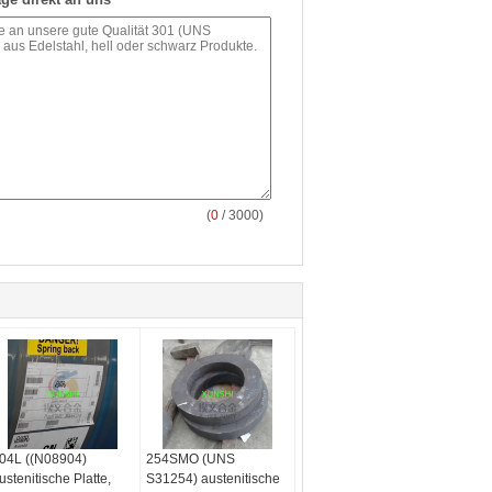
(
0
/ 3000)
04L ((N08904)
254SMO (UNS
ustenitische Platte,
S31254) austenitische