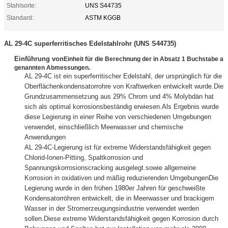
Stahlsorte:
UNS S44735
Standard:
ASTM KGGB
AL 29-4C superferritisches Edelstahlrohr (UNS S44735)
Einführung von
Einheit für die Berechnung der in Absatz 1 Buchstabe a
genannten Abmessungen.
AL 29-4C ist ein superferritischer Edelstahl, der ursprünglich für die
Oberflächenkondensatorrohre von Kraftwerken entwickelt wurde.Die
Grundzusammensetzung aus 29% Chrom und 4% Molybdän hat
sich als optimal korrosionsbeständig erwiesen.Als Ergebnis wurde
diese Legierung in einer Reihe von verschiedenen Umgebungen
verwendet, einschließlich Meerwasser und chemische
Anwendungen
AL 29-4C-Legierung ist für extreme Widerstandsfähigkeit gegen
Chlorid-Ionen-Pitting, Spaltkorrosion und
Spannungskorrosionscracking ausgelegt.sowie allgemeine
Korrosion in oxidativen und mäßig reduzierenden UmgebungenDie
Legierung wurde in den frühen 1980er Jahren für geschweißte
Kondensatorröhren entwickelt, die in Meerwasser und brackigem
Wasser in der Stromerzeugungsindustrie verwendet werden
sollen.Diese extreme Widerstandsfähigkeit gegen Korrosion durch