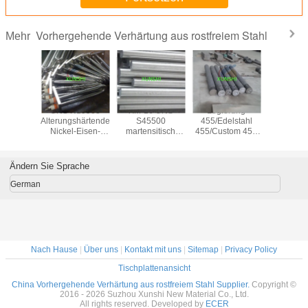
Vorhergehende Verhärtung aus rostfreiem Stahl
Mehr
 903 mit
UNS N19903
XM-16 UNS
Legierung
15-5PH
shärterung
Alterungshärtende
S45500
455/Edelstahl
S155
el-Eisen-
Nickel-Eisen-
martensitisch
455/Custom 455
Edelst
egierung
Kobaltlegierung
aushärtender
(AMS 5617) mit
Runds
Legierungsstab
schwarzer oder
schwarz
heller Oberfläche
helle Obe
Ändern Sie Sprache
German
Nach Hause
|
Über uns
|
Kontakt mit uns
|
Sitemap
|
Privacy Policy
Tischplattenansicht
China Vorhergehende Verhärtung aus rostfreiem Stahl Supplier.
Copyright ©
2016 - 2026 Suzhou Xunshi New Material Co., Ltd.
All rights reserved. Developed by
ECER