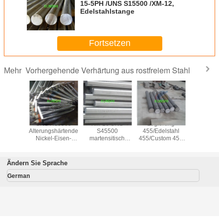
15-5PH /UNS S15500 /XM-12,
Edelstahlstange
Fortsetzen
Vorhergehende Verhärtung aus rostfreiem Stahl
Mehr
 903 mit
UNS N19903
XM-16 UNS
Legierung
15-5PH
shärterung
Alterungshärtende
S45500
455/Edelstahl
S155
el-Eisen-
Nickel-Eisen-
martensitisch
455/Custom 455
Edelst
egierung
Kobaltlegierung
aushärtender
(AMS 5617) mit
Runds
Legierungsstab
schwarzer oder
schwarz
heller Oberfläche
helle Obe
Ändern Sie Sprache
German