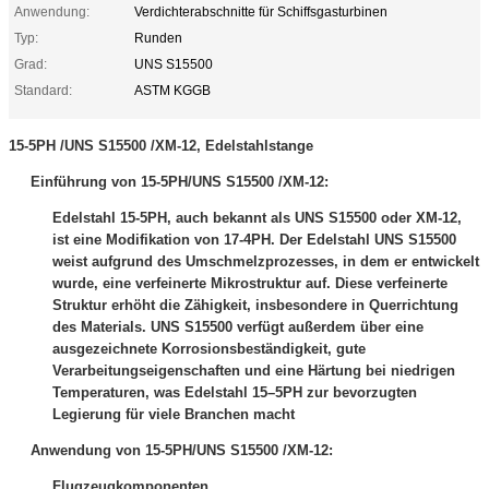
Anwendung:
Verdichterabschnitte für Schiffsgasturbinen
Typ:
Runden
Grad:
UNS S15500
Standard:
ASTM KGGB
15-5PH /UNS S15500 /XM-12, Edelstahlstange
Einführung von 15-5PH
/UNS S15500 /XM-12
:
Edelstahl 15-5PH, auch bekannt als UNS S15500 oder XM-12,
ist eine Modifikation von 17-4PH. Der Edelstahl UNS S15500
weist aufgrund des Umschmelzprozesses, in dem er entwickelt
wurde, eine verfeinerte Mikrostruktur auf. Diese verfeinerte
Struktur erhöht die Zähigkeit, insbesondere in Querrichtung
des Materials. UNS S15500 verfügt außerdem über eine
ausgezeichnete Korrosionsbeständigkeit, gute
Verarbeitungseigenschaften und eine Härtung bei niedrigen
Temperaturen, was Edelstahl 15–5PH zur bevorzugten
Legierung für viele Branchen macht
Anwendung von 15-5PH
/UNS S15500 /XM-12
:
Flugzeugkomponenten