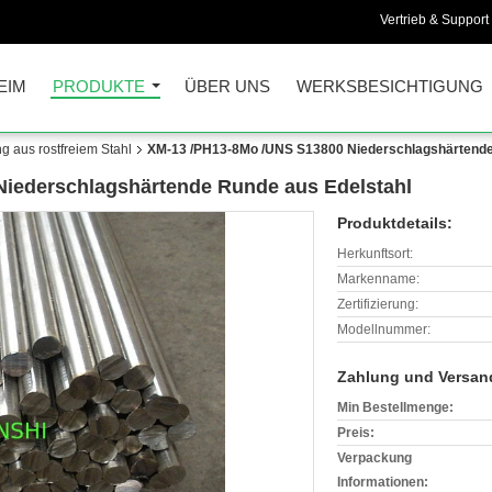
Vertrieb & Support 
EIM
PRODUKTE
ÜBER UNS
WERKSBESICHTIGUNG
 aus rostfreiem Stahl
XM-13 /PH13-8Mo /UNS S13800 Niederschlagshärtende
iederschlagshärtende Runde aus Edelstahl
Produktdetails:
Herkunftsort:
Markenname:
Zertifizierung:
Modellnummer:
Zahlung und Versan
Min Bestellmenge:
Preis:
Verpackung
Informationen: