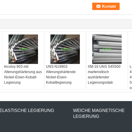
Incoloy 903 mit
UNS N19903
XM-16 UNS S45500
L
Alterungshärterung aus
Alterungshärtende
martensitisch
4
Nickel-Eisen-Kobalt-
Nickel-Eisen-
aushärtender
4
Legierung
Kobaltlegierung
Legierungsstab
5
o
ELASTISCHE LEGIERUNG
WEICHE MAGNETISCHE
LEGIERUNG