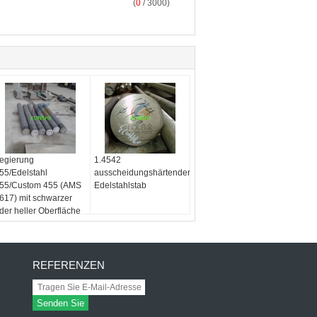
(
0
/ 3000)
egierung
1.4542
55/Edelstahl
ausscheidungshärtender
55/Custom 455 (AMS
Edelstahlstab
617) mit schwarzer
der heller Oberfläche
REFERENZEN
Senden Sie