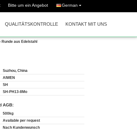
Bitte um ein Angebot
German
:
QUALITÄTSKONTROLLE
KONTAKT MIT UNS
 Runde aus Edelstahl
Suzhou, China
AIWEN
SH
SH-PH13-8Mo
d AGB:
500kg
Available per request
Nach Kundenwunsch