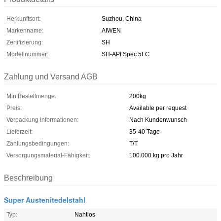
Herkunftsort:
Suzhou, China
Markenname:
AIWEN
Zertifizierung:
SH
Modellnummer:
SH-API Spec 5LC
Zahlung und Versand AGB
Min Bestellmenge:
200kg
Preis:
Available per request
Verpackung Informationen:
Nach Kundenwunsch
Lieferzeit:
35-40 Tage
Zahlungsbedingungen:
T/T
Versorgungsmaterial-Fähigkeit:
100.000 kg pro Jahr
Beschreibung
Super Austenitedelstahl
Typ:
Nahtlos