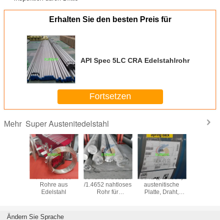
Erhalten Sie den besten Preis für
API Spec 5LC CRA Edelstahlrohr
Fortsetzen
Super Austenitedelstahl
Mehr
tronic 50
F44 Nahtlose
654SMO /S32654
904L ((N08904)
1.4441/
20910
Rohre aus
/1.4652 nahtloses
austenitische
/UNS S
stahlstab
Edelstahl
Rohr für
Platte, Draht,
Draht/Roh
ellen
anspruchsvolle
Stange, Rohr, mit
aus Edel
he China
Offshore-
hoher Qualität
erant
Anwendungen
und günstigem
Ändern Sie Sprache