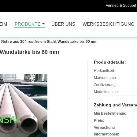
Vertrieb & Support 
EIM
PRODUKTE
ÜBER UNS
WERKSBESICHTIGUNG
Rohre aus 304 rostfreiem Stahl, Wandstärke bis 60 mm
, Wandstärke bis 60 mm
Produktdetails:
Herkunftsort:
Markenname:
Zertifizierung:
Modellnummer:
Zahlung und Versan
Min Bestellmenge:
Preis:
Verpackung
Informationen: