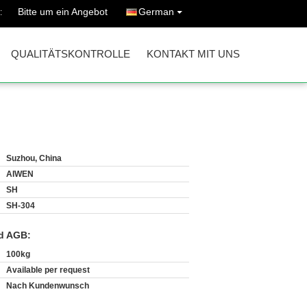
Bitte um ein Angebot
German
:
QUALITÄTSKONTROLLE
KONTAKT MIT UNS
Suzhou, China
AIWEN
SH
SH-304
d AGB:
100kg
Available per request
Nach Kundenwunsch