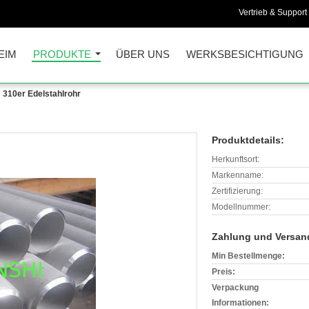
Vertrieb & Support 
EIM
PRODUKTE
ÜBER UNS
WERKSBESICHTIGUNG
310er Edelstahlrohr
Produktdetails:
Herkunftsort:
Markenname:
Zertifizierung:
Modellnummer:
Zahlung und Versan
Min Bestellmenge:
Preis:
Verpackung
Informationen: