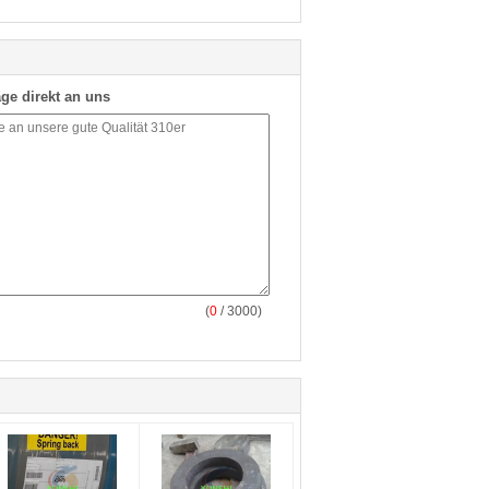
ge direkt an uns
(
0
/ 3000)