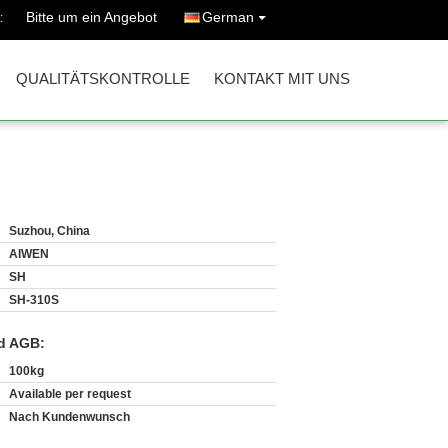
Bitte um ein Angebot
German
:
QUALITÄTSKONTROLLE
KONTAKT MIT UNS
Suzhou, China
AIWEN
SH
SH-310S
d AGB:
100kg
Available per request
Nach Kundenwunsch