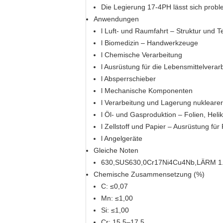
Die Legierung 17-4PH lässt sich probl
Anwendungen
l Luft- und Raumfahrt – Struktur und Te
l Biomedizin – Handwerkzeuge
l Chemische Verarbeitung
l Ausrüstung für die Lebensmittelverar
l Absperrschieber
l Mechanische Komponenten
l Verarbeitung und Lagerung nuklearer
l Öl- und Gasproduktion – Folien, Heli
l Zellstoff und Papier – Ausrüstung für
l Angelgeräte
Gleiche Noten
630,SUS630,0Cr17Ni4Cu4Nb,LÄRM 1
Chemische Zusammensetzung (%)
C: ≤0,07
Mn: ≤1,00
Si: ≤1,00
Cr: 15,5–17,5