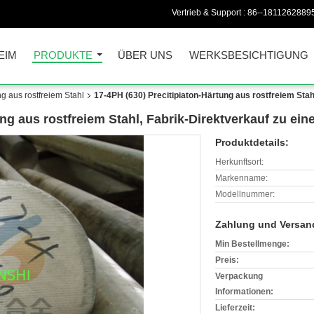
Vertrieb & Support :
86--1811262889
EIM
PRODUKTE
ÜBER UNS
WERKSBESICHTIGUNG
 aus rostfreiem Stahl
17-4PH (630) Precitipiaton-Härtung aus rostfreiem Stah
ng aus rostfreiem Stahl, Fabrik-Direktverkauf zu ei
Produktdetails:
Herkunftsort:
Markenname:
Modellnummer:
Zahlung und Versan
Min Bestellmenge:
Preis:
Verpackung
Informationen:
Lieferzeit: