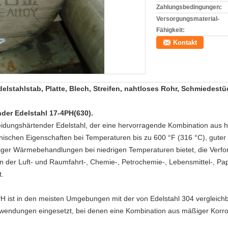
Zahlungsbedingungen:
Versorgungsmaterial-
Fähigkeit:
Kontakt
lstahlstab, Platte, Blech, Streifen, nahtloses Rohr, Schmiedestü
er Edelstahl 17-4PH(630).
eidungshärtender Edelstahl, der eine hervorragende Kombination aus ho
ischen Eigenschaften bei Temperaturen bis zu 600 °F (316 °C), guter 
iger Wärmebehandlungen bei niedrigen Temperaturen bietet, die Ver
g in der Luft- und Raumfahrt-, Chemie-, Petrochemie-, Lebensmittel-, Pa
t.
H ist in den meisten Umgebungen mit der von Edelstahl 304 vergleichb
Anwendungen eingesetzt, bei denen eine Kombination aus mäßiger Korr