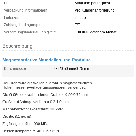
Preis:
Available per request
Verpackung Informationen:
Pro Kundenanforderung
Lieferzeit:
5 Tage
Zahlungsbedingungen:
T/T
Versorgungsmaterial-Fähigkeit:
100.000 Meter pro Monat
Beschreibung
Magnetostrictive Materialien und Produkte
Durchmesser:
0,35/0,50 mm/0,75 mm
Der Draht wird als Wellenleitdraht in magnetostrictiven
Höhenmessern/Verlagerungssensoren verwendet.
Die Größe des vorhandenen Drahtes: 0,50/0,75 mm
Größe auf Anfrage verfügbar:0.2-1.0 mm
Magnetostriktionskoeffizient: 28 PPM
Dichte: 8,1 g/cm3
Zugfestigkeit: über 930 MPa
Betriebstemperatur: -40°C bis 85°C