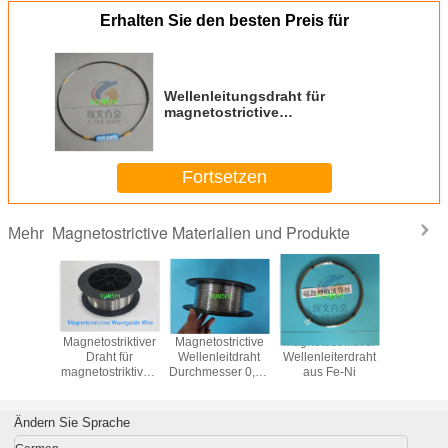
Erhalten Sie den besten Preis für
Wellenleitungsdraht für
magnetostrictive
Höhenmessgeräte, Transducer,
Verschiebungssensor
Fortsetzen
Magnetostrictive Materialien und Produkte
Mehr
trictive
Magnetostriktiver
Magnetostrictive
Magnetostriktiver
Magnetostr
leiter
Draht für
Wellenleitdraht
Wellenleiterdraht
Wellenleit
Draht in
magnetostriktiven
Durchmesser 0,50
aus Fe-Ni
für
ager mit
Sensor
mm für den
Höhenmes
röße von
Durchmesser 0,75
Magnetostrictive
un
sser 0,5
mm Schnelle
Level Gauge
Verschieb
Ändern Sie Sprache
 mm/0,8
Lieferung und
Sensor
m
kostenlose Probe