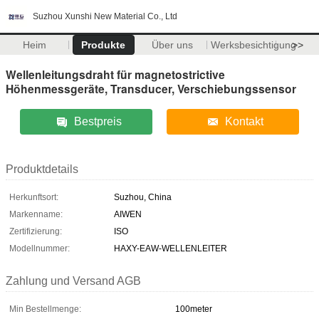
Suzhou Xunshi New Material Co., Ltd
Heim
Produkte
Über uns
Werksbesichtigung
>>
Wellenleitungsdraht für magnetostrictive
Höhenmessgeräte, Transducer, Verschiebungssensor
Bestpreis
Kontakt
Produktdetails
Herkunftsort:
Suzhou, China
Markenname:
AIWEN
Zertifizierung:
ISO
Modellnummer:
HAXY-EAW-WELLENLEITER
Zahlung und Versand AGB
Min Bestellmenge:
100meter